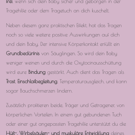
frei
, wenn sich dein Baby sicher und geborgen in der
Tragehilfe oder dem Tragetuch an dich kuschelt.
Neben diesem ganz praktischen Effekt, hat das Tragen
noch so viele weitere positive Auswirkungen auf dich
und dein Baby. Der intensive Körperkontakt erfüllt ein
Grundbedürfnis
von Säuglingen. So wird dein Baby
weniger weinen und durch die Oxytocinausschüttung
wird eure
Bindung
gestärkt. Auch dient das Tragen als
Trost
,
Einschlafbegleitung
, Temperaturausgleich, und kann
sogar Bauchschmerzen lindern.
Zusätzlich profitieren beide, Träger und Getragener, von
körperlichen Vorteilen. In einem gut gebundenen Tuch
oder einer gut angepassten Tragehilfe unterstützt du die
Hüft-, Wirbelsäulen- und muskuläre Entwicklung
deines